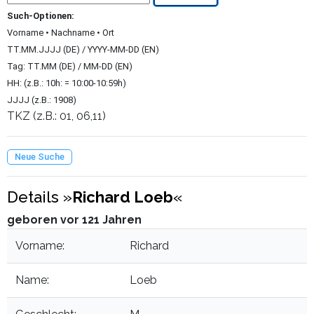
Such-Optionen:
Vorname • Nachname • Ort
TT.MM.JJJJ (DE) / YYYY-MM-DD (EN)
Tag: TT.MM (DE) / MM-DD (EN)
HH: (z.B.: 10h: = 10:00-10:59h)
JJJJ (z.B.: 1908)
TKZ (z.B.: 01, 06,11)
Neue Suche
Details »
Richard Loeb
«
geboren vor 121 Jahren
Vorname:
Richard
Name:
Loeb