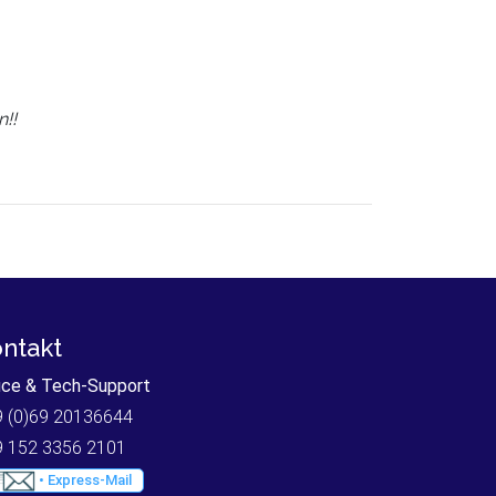
!!
ntakt
ice & Tech-Support
 (0)69 20136644
9 152 3356 2101
• Express-Mail