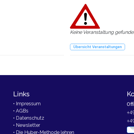
Keine Veranstaltung gefunden
Übersicht Veranstaltungen
Links
Ko
• Impressum
Off
• AGBs
+49
• Datenschutz
+4
• Newsletter
• Die Huber-Methode lehren