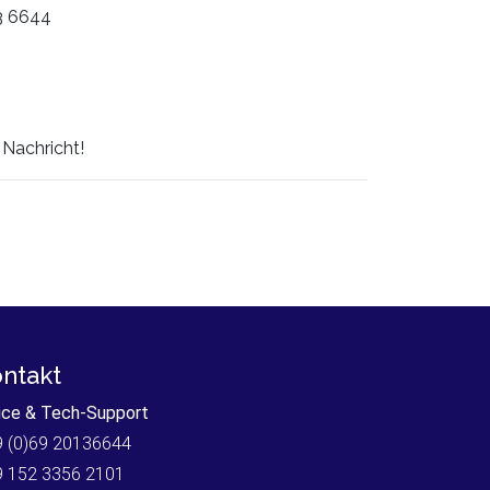
3 6644
 Nachricht!
ntakt
ice & Tech-Support
 (0)69 20136644
9 152 3356 2101